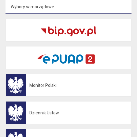
Wybory samorządowe
Monitor Polski
Otwiera się w nowej karcie
Dziennik Ustaw
Otwiera się w nowej karcie