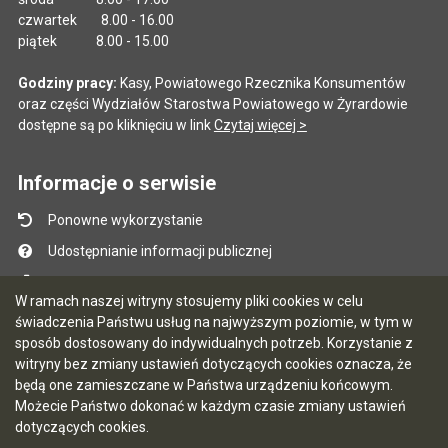
czwartek 8.00 - 16.00
piątek 8.00 - 15.00
Godziny pracy:
Kasy, Powiatowego Rzecznika Konsumentów
oraz części Wydziałów Starostwa Powiatowego w Żyrardowie
dostępne są po kliknięciu w link
Czytaj więcej >
Informacje o serwisie
Ponowne wykorzystanie
Udostępnianie informacji publicznej
Mapa serwisu
W ramach naszej witryny stosujemy pliki cookies w celu
Instrukcja obsługi
świadczenia Państwu usług na najwyższym poziomie, w tym w
sposób dostosowany do indywidualnych potrzeb. Korzystanie z
Statystyki oglądalności
witryny bez zmiany ustawień dotyczących cookies oznacza, że
Ostatnio dodane
będą one zamieszczane w Państwa urządzeniu końcowym.
Możecie Państwo dokonać w każdym czasie zmiany ustawień
Ostatnia aktualizacja BIP: 07.08.2026 13:54
dotyczących cookies.