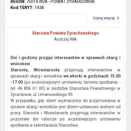
REGON:
750147828 -
POWIAT ŻYRARDOWSKI
Kod TERYT:
1438
Czytaj więcej
Przeczytaj artykuł "Dane kontaktowe"
Starosta Powiatu Żyrardowskiego
Andrzej Wilk
Dni i godziny przyjęć interesantów w sprawach skarg i
wniosków
Starosta, Wicestarosta
przyjmują interesantów w
sprawach skarg i wniosków
we wtorki w godzinach 15.00
-17.00
(po wcześniejszym umówieniu terminu spotkania -
tel. 46 856 61 00) w siedzibie Starostwa Powiatowego w
Żyrardowie, ul. Limanowskiego 45.
W przypadku, gdy dzień wyznaczony do przyjmowania w
sprawie skarg i wniosków jest dniem ustawowo wolnym od
pracy Starosta i Wicestarosta przyjmują interesantów w
pozostałe dni robocze po wcześniejszym umówieniu
spotkania w sekretariacie Starostwa.