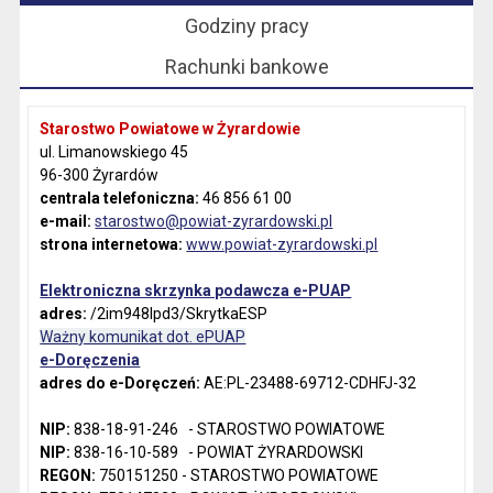
Godziny pracy
Rachunki bankowe
Starostwo Powiatowe w Żyrardowie
ul. Limanowskiego 45
96-300 Żyrardów
centrala telefoniczna:
46 856 61 00
e-mail:
starostwo@powiat-zyrardowski.pl
strona internetowa:
www.powiat-zyrardowski.pl
Elektroniczna skrzynka podawcza e-PUAP
adres:
/2im948lpd3/SkrytkaESP
Ważny komunikat dot. ePUAP
e-Doręczenia
adres do e-Doręczeń:
AE:PL-23488-69712-CDHFJ-32
NIP:
838-18-91-246 - STAROSTWO POWIATOWE
NIP:
838-16-10-589 - POWIAT ŻYRARDOWSKI
REGON:
750151250 - STAROSTWO POWIATOWE