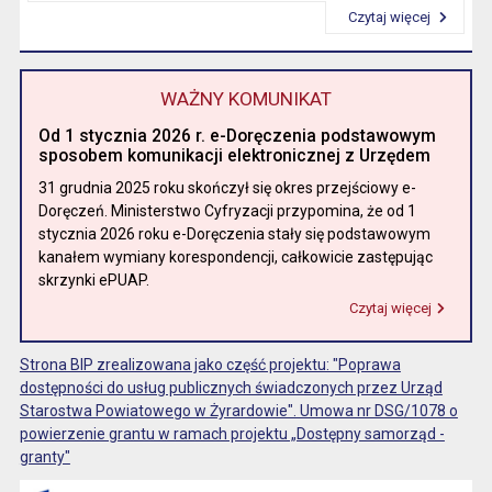
Czytaj więcej
Przeczytaj artykuł "Kierownictwo"
WAŻNY KOMUNIKAT
Od 1 stycznia 2026 r. e-Doręczenia podstawowym
sposobem komunikacji elektronicznej z Urzędem
31 grudnia 2025 roku skończył się okres przejściowy e-
Doręczeń. Ministerstwo Cyfryzacji przypomina, że od 1
stycznia 2026 roku e-Doręczenia stały się podstawowym
kanałem wymiany korespondencji, całkowicie zastępując
skrzynki ePUAP.
Czytaj więcej
Przeczytaj artykuł "Od 1 stycznia 2026 r. e-Doręczenia podstawowym sposobem komunikacji elektronicznej z Urzędem"
Strona BIP zrealizowana jako część projektu: "Poprawa
dostępności do usług publicznych świadczonych przez Urząd
Starostwa Powiatowego w Żyrardowie". Umowa nr DSG/1078 o
powierzenie grantu w ramach projektu „Dostępny samorząd -
granty"