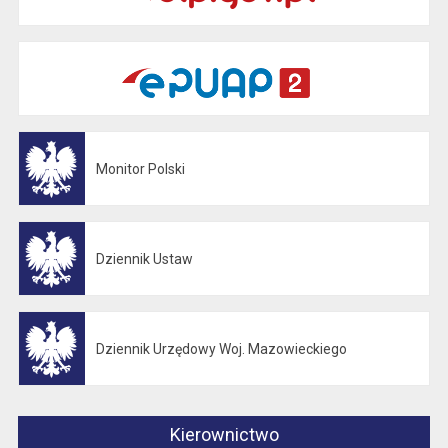
Monitor Polski
Otwiera się w nowej karcie
Dziennik Ustaw
Otwiera się w nowej karcie
Dziennik Urzędowy Woj. Mazowieckiego
Otwiera się w nowej karcie
Kierownictwo