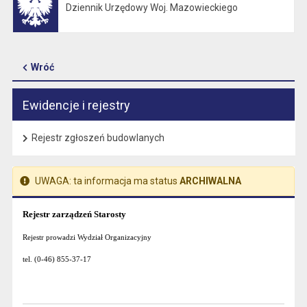
Dziennik Urzędowy Woj. Mazowieckiego
Otwiera się w nowej karcie
Wróć
Ewidencje i rejestry
Rejestr zgłoszeń budowlanych
UWAGA: ta informacja ma status
ARCHIWALNA
Rejestr zarządzeń Starosty
Rejestr prowadzi Wydział Organizacyjny
tel. (0-46) 855-37-17