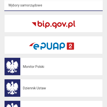
Wybory samorządowe
Monitor Polski
Otwiera się w nowej karcie
Dziennik Ustaw
Otwiera się w nowej karcie