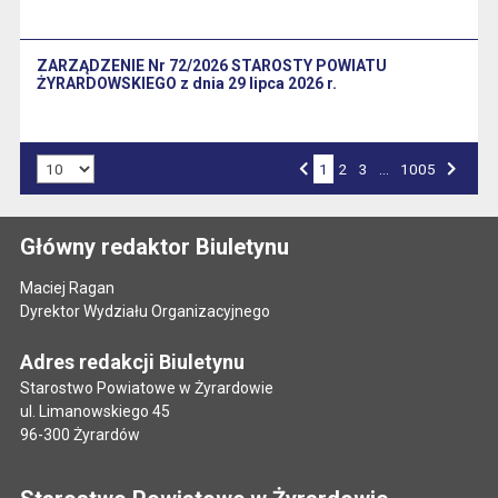
ZARZĄDZENIE Nr 72/2026 STAROSTY POWIATU
ŻYRARDOWSKIEGO z dnia 29 lipca 2026 r.
Liczba art. na stronie:
1
Przejdź do strony numer
2
Przejdź do strony numer
3
…
Przejdź do strony numer
1005
Strona numer
Poprzednia strona
Następna strona
Główny redaktor Biuletynu
Maciej Ragan
Dyrektor Wydziału Organizacyjnego
Adres redakcji Biuletynu
Starostwo Powiatowe w Żyrardowie
ul. Limanowskiego 45
96-300 Żyrardów