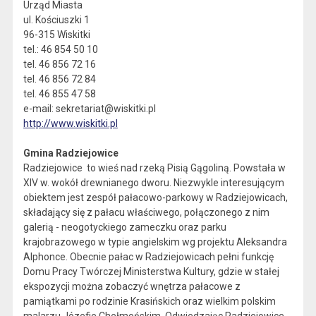
Urząd Miasta
ul. Kościuszki 1
96-315 Wiskitki
tel.: 46 854 50 10
tel. 46 856 72 16
tel. 46 856 72 84
tel. 46 855 47 58
e-mail: sekretariat@wiskitki.pl
http://www.wiskitki.pl
Gmina Radziejowice
Radziejowice to wieś nad rzeką Pisią Gągoliną. Powstała w
XIV w. wokół drewnianego dworu. Niezwykle interesującym
obiektem jest zespół pałacowo-parkowy w Radziejowicach,
składający się z pałacu właściwego, połączonego z nim
galerią - neogotyckiego zameczku oraz parku
krajobrazowego w typie angielskim wg projektu Aleksandra
Alphonce. Obecnie pałac w Radziejowicach pełni funkcję
Domu Pracy Twórczej Ministerstwa Kultury, gdzie w stałej
ekspozycji można zobaczyć wnętrza pałacowe z
pamiątkami po rodzinie Krasińskich oraz wielkim polskim