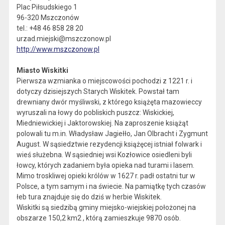
Plac Piłsudskiego 1
96-320 Mszczonów
tel.: +48 46 858 28 20
urzad.miejski@mszczonow.pl
http://www.mszczonow.pl
Miasto Wiskitki
Pierwsza wzmianka o miejscowości pochodzi z 1221 r. i
dotyczy dzisiejszych Starych Wiskitek. Powstał tam
drewniany dwór myśliwski, z którego książęta mazowieccy
wyruszali na łowy do pobliskich puszcz: Wiskickiej,
Miedniewickiej i Jaktorowskiej. Na zaproszenie książąt
polowali tu m.in. Władysław Jagiełło, Jan Olbracht i Zygmunt
August. W sąsiedztwie rezydencji książęcej istniał folwark i
wieś służebna. W sąsiedniej wsi Kozłowice osiedleni byli
łowcy, których zadaniem była opieka nad turami i lasem.
Mimo troskliwej opieki królów w 1627 r. padł ostatni tur w
Polsce, a tym samym i na świecie. Na pamiątkę tych czasów
łeb tura znajduje się do dziś w herbie Wiskitek.
Wiskitki są siedzibą gminy miejsko-wiejskiej położonej na
obszarze 150,2 km2 , którą zamieszkuje 9870 osób.