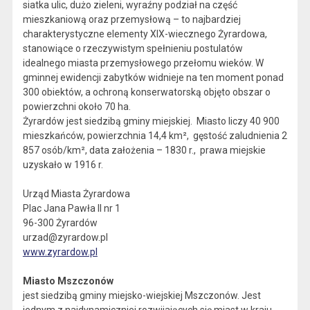
siatka ulic, dużo zieleni, wyraźny podział na część
mieszkaniową oraz przemysłową – to najbardziej
charakterystyczne elementy XIX-wiecznego Żyrardowa,
stanowiące o rzeczywistym spełnieniu postulatów
idealnego miasta przemysłowego przełomu wieków. W
gminnej ewidencji zabytków widnieje na ten moment ponad
300 obiektów, a ochroną konserwatorską objęto obszar o
powierzchni około 70 ha.
Żyrardów jest siedzibą gminy miejskiej. Miasto liczy 40 900
mieszkańców, powierzchnia 14,4 km², gęstość zaludnienia 2
857 osób/km², data założenia – 1830 r., prawa miejskie
uzyskało w 1916 r.
Urząd Miasta Żyrardowa
Plac Jana Pawła II nr 1
96-300 Żyrardów
urzad@zyrardow.pl
www.zyrardow.pl
Miasto Mszczonów
jest siedzibą gminy miejsko-wiejskiej Mszczonów. Jest