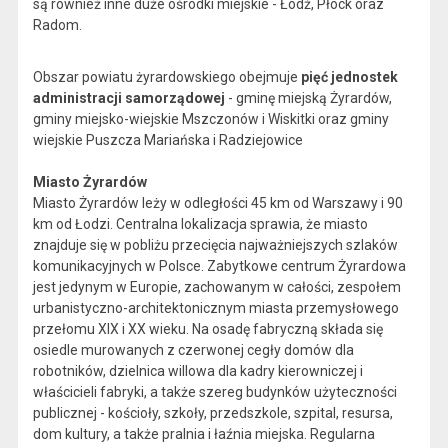
są również inne duże ośrodki miejskie - Łódź, Płock oraz
Radom.
Obszar powiatu żyrardowskiego obejmuje
pięć jednostek
administracji samorządowej
- gminę miejską Żyrardów,
gminy miejsko-wiejskie Mszczonów i Wiskitki oraz gminy
wiejskie Puszcza Mariańska i Radziejowice
Miasto Żyrardów
Miasto Żyrardów leży w odległości 45 km od Warszawy i 90
km od Łodzi. Centralna lokalizacja sprawia, że miasto
znajduje się w pobliżu przecięcia najważniejszych szlaków
komunikacyjnych w Polsce. Zabytkowe centrum Żyrardowa
jest jedynym w Europie, zachowanym w całości, zespołem
urbanistyczno-architektonicznym miasta przemysłowego
przełomu XIX i XX wieku. Na osadę fabryczną składa się
osiedle murowanych z czerwonej cegły domów dla
robotników, dzielnica willowa dla kadry kierowniczej i
właścicieli fabryki, a także szereg budynków użyteczności
publicznej - kościoły, szkoły, przedszkole, szpital, resursa,
dom kultury, a także pralnia i łaźnia miejska. Regularna