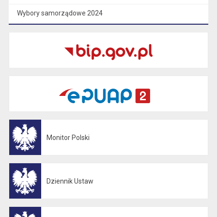
Wybory samorządowe 2024
Monitor Polski
Otwiera się w nowej karcie
Dziennik Ustaw
Otwiera się w nowej karcie