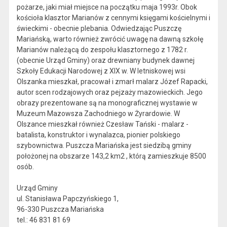
pożarze, jaki miał miejsce na początku maja 1993r. Obok
kościoła klasztor Marianów z cennymi księgami kościelnymi i
świeckimi - obecnie plebania. Odwiedzając Puszczę
Mariańską, warto również zwrócić uwagę na dawną szkołę
Marianów należącą do zespołu klasztornego z 1782 r.
(obecnie Urząd Gminy) oraz drewniany budynek dawnej
Szkoły Edukacji Narodowej z XIX w. W letniskowej wsi
Olszanka mieszkał, pracował i zmarł malarz Józef Rapacki,
autor scen rodzajowych oraz pejzaży mazowieckich. Jego
obrazy prezentowane są na monograficznej wystawie w
Muzeum Mazowsza Zachodniego w Żyrardowie. W
Olszance mieszkał również Czesław Tański - malarz -
batalista, konstruktor i wynalazca, pionier polskiego
szybownictwa. Puszcza Mariańska jest siedzibą gminy
położonej na obszarze 143,2 km2 , którą zamieszkuje 8500
osób.
Urząd Gminy
ul. Stanisława Papczyńskiego 1,
96-330 Puszcza Mariańska
tel.: 46 831 81 69