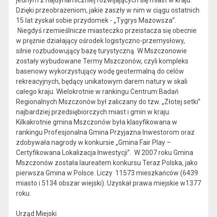
jednym z najdynamiczniej rozwijających się miast w kraju.
Dzięki przeobrażeniom, jakie zaszły w nim w ciągu ostatnich
15 lat zyskał sobie przydomek - „Tygrys Mazowsza”.
Niegdyś rzemieślnicze miasteczko przeistacza się obecnie
w prężnie działający ośrodek logistyczno-przemysłowy,
silnie rozbudowujący bazę turystyczną. W Mszczonowie
zostały wybudowane Termy Mszczonów, czyli kompleks
basenowy wykorzystujący wodę geotermalną do celów
rekreacyjnych, będący unikatowym darem natury w skali
całego kraju. Wielokrotnie w rankingu Centrum Badań
Regionalnych Mszczonów był zaliczany do tzw. „Złotej setki”
najbardziej przedsiębiorczych miast i gmin w kraju.
Kilkakrotnie gmina Mszczonów była klasyfikowana w
rankingu Profesjonalna Gmina Przyjazna Inwestorom oraz
zdobywała nagrody w konkursie „Gmina Fair Play –
Certyfikowana Lokalizacja Inwestycji”. W 2007 roku Gmina
Mszczonów została laureatem konkursu Teraz Polska, jako
pierwsza Gmina w Polsce. Liczy 11573 mieszkańców (6439
miasto i 5134 obszar wiejski). Uzyskał prawa miejskie w1377
roku.
Urząd Miejski