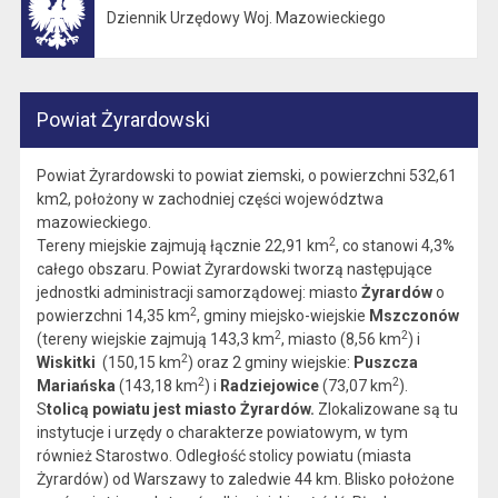
Dziennik Urzędowy Woj. Mazowieckiego
Otwiera się w nowej karcie
Powiat Żyrardowski
Powiat Żyrardowski to powiat ziemski, o powierzchni 532,61
km2, położony w zachodniej części województwa
mazowieckiego.
2
Tereny miejskie zajmują łącznie 22,91 km
, co stanowi 4,3%
całego obszaru. Powiat Żyrardowski tworzą następujące
jednostki administracji samorządowej: miasto
Żyrardów
o
2
powierzchni 14,35 km
, gminy miejsko-wiejskie
Mszczonów
2
2
(tereny wiejskie zajmują 143,3 km
, miasto (8,56 km
) i
2
Wiskitki
(150,15 km
) oraz 2 gminy wiejskie:
Puszcza
2
2
Mariańska
(143,18 km
) i
Radziejowice
(73,07 km
).
S
tolicą powiatu jest miasto Żyrardów.
Zlokalizowane są tu
instytucje i urzędy o charakterze powiatowym, w tym
również Starostwo. Odległość stolicy powiatu (miasta
Żyrardów) od Warszawy to zaledwie 44 km. Blisko położone