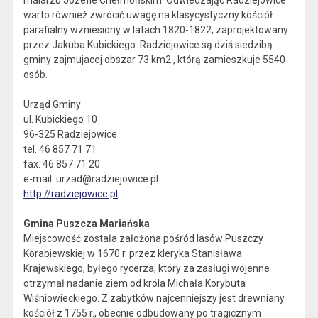
malarzu Józefie Chełmońskim. Odwiedzając Radziejowice
warto również zwrócić uwagę na klasycystyczny kościół
parafialny wzniesiony w latach 1820-1822, zaprojektowany
przez Jakuba Kubickiego. Radziejowice są dziś siedzibą
gminy zajmujacej obszar 73 km2 , którą zamieszkuje 5540
osób.
Urząd Gminy
ul. Kubickiego 10
96-325 Radziejowice
tel. 46 857 71 71
fax. 46 857 71 20
e-mail: urzad@radziejowice.pl
http://radziejowice.pl
Gmina Puszcza Mariańska
Miejscowość została założona pośród lasów Puszczy
Korabiewskiej w 1670 r. przez kleryka Stanisława
Krajewskiego, byłego rycerza, który za zasługi wojenne
otrzymał nadanie ziem od króla Michała Korybuta
Wiśniowieckiego. Z zabytków najcenniejszy jest drewniany
kościół z 1755 r., obecnie odbudowany po tragicznym