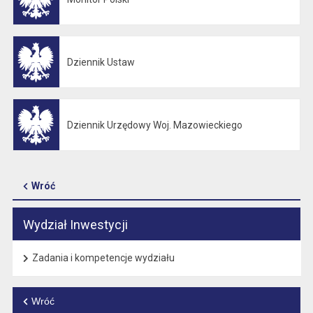
Otwiera się w nowej karcie
Dziennik Ustaw
Otwiera się w nowej karcie
Dziennik Urzędowy Woj. Mazowieckiego
Otwiera się w nowej karcie
Wróć
Wydział Inwestycji
Zadania i kompetencje wydziału
Wróć