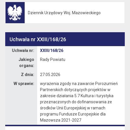
Dziennik Urzędowy Woj. Mazowieckiego
Otwiera się w nowej karcie
Uchwała nr XXIII/168/26
Dane uchwały nr XXIII/168/26
Uchwała nr:
XXIII/168/26
Jakiego
Rady Powiatu
organu:
Z dnia:
27.05.2026
W sprawie:
wyrażenia zgody na zawarcie Porozumień
Partnerskich dotyczących projektów w
zakresie działania 5.7 Kultura i turystyka
przeznaczonych do dofinansowania ze
środków Unii Europejskiej w ramach
programu Fundusze Europejskie dla
Mazowsza 2021-2027