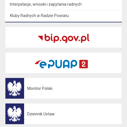
Interpelacje, wnioski i zapytania radnych
Kluby Radnych w Radzie Powiatu
Monitor Polski
Otwiera się w nowej karcie
Dziennik Ustaw
Otwiera się w nowej karcie