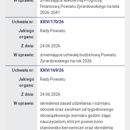
W sprawie:
zmieniająca Wieloletnią Prognozę
Finansową Powiatu Żyrardowskiego na lata
2026-2041
Dane uchwały nr XXIV/170/26
Uchwała nr:
XXIV/170/26
Jakiego
Rady Powiatu
organu:
Z dnia:
24.06.2026
W sprawie:
zmieniająca uchwałę budżetową Powiatu
Żyrardowskiego na rok 2026
Dane uchwały nr XXIV/169/26
Uchwała nr:
XXIV/169/26
Jakiego
Rady Powiatu
organu:
Z dnia:
24.06.2026
W sprawie:
określenia zasad udzielania i rozmiaru
obniżek oraz zwolnień od tygodniowego
obowiązkowego wymiaru godzin zajęć
nauczycielom, którym powierzono
stanowisko kierownicze oraz określenia