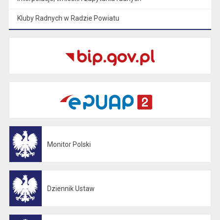
Kluby Radnych w Radzie Powiatu
Monitor Polski
Otwiera się w nowej karcie
Dziennik Ustaw
Otwiera się w nowej karcie