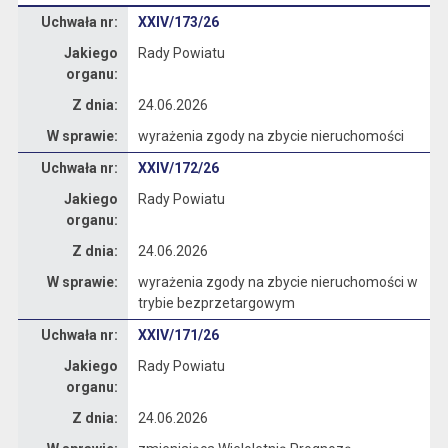
Dane uchwały nr XXIV/173/26
Uchwała nr:
XXIV/173/26
Jakiego
Rady Powiatu
organu:
Z dnia:
24.06.2026
W sprawie:
wyrażenia zgody na zbycie nieruchomości
Dane uchwały nr XXIV/172/26
Uchwała nr:
XXIV/172/26
Jakiego
Rady Powiatu
organu:
Z dnia:
24.06.2026
W sprawie:
wyrażenia zgody na zbycie nieruchomości w
trybie bezprzetargowym
Dane uchwały nr XXIV/171/26
Uchwała nr:
XXIV/171/26
Jakiego
Rady Powiatu
organu:
Z dnia:
24.06.2026