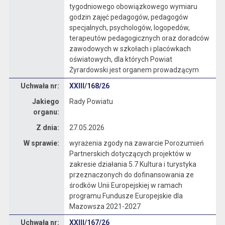
tygodniowego obowiązkowego wymiaru
godzin zajęć pedagogów, pedagogów
specjalnych, psychologów, logopedów,
terapeutów pedagogicznych oraz doradców
zawodowych w szkołach i placówkach
oświatowych, dla których Powiat
Żyrardowski jest organem prowadzącym
Dane uchwały nr XXIII/168/26
Uchwała nr:
XXIII/168/26
Jakiego
Rady Powiatu
organu:
Z dnia:
27.05.2026
W sprawie:
wyrażenia zgody na zawarcie Porozumień
Partnerskich dotyczących projektów w
zakresie działania 5.7 Kultura i turystyka
przeznaczonych do dofinansowania ze
środków Unii Europejskiej w ramach
programu Fundusze Europejskie dla
Mazowsza 2021-2027
Dane uchwały nr XXIII/167/26
Uchwała nr:
XXIII/167/26