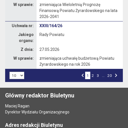
W sprawie:
zmieniająca Wieloletnią Prognozę
Finansową Powiatu Żyrardowskiego na lata
2026-2041
Dane uchwały nr XXIII/164/26
Uchwała nr:
XXIII/164/26
Jakiego
Rady Powiatu
organu:
Z dnia:
27.05.2026
W sprawie:
zmieniająca uchwałę budżetową Powiatu
Żyrardowskiego na rok 2026
Liczba art. na stronie:
1
Przejdź do strony numer
2
Przejdź do strony numer
3
…
Przejdź do strony numer
20
Strona numer
Poprzednia strona
Następna strona
Główny redaktor Biuletynu
Maciej Ragan
Dyrektor Wydziału Organizacyjnego
Adres redakcji Biuletynu