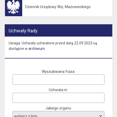
Dziennik Urzędowy Woj. Mazowieckiego
Otwiera się w nowej karcie
Uchwały Rady
Uwaga. Uchwały uchwalone przed datą 22.09.2023 są
dostępne w
archiwum
.
Wyszukiwana fraza
Uchwała nr
Jakiego organu