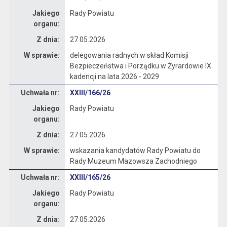
Jakiego
Rady Powiatu
organu:
Z dnia:
27.05.2026
W sprawie:
delegowania radnych w skład Komisji
Bezpieczeństwa i Porządku w Żyrardowie IX
kadencji na lata 2026 - 2029
Dane uchwały nr XXIII/166/26
Uchwała nr:
XXIII/166/26
Jakiego
Rady Powiatu
organu:
Z dnia:
27.05.2026
W sprawie:
wskazania kandydatów Rady Powiatu do
Rady Muzeum Mazowsza Zachodniego
Dane uchwały nr XXIII/165/26
Uchwała nr:
XXIII/165/26
Jakiego
Rady Powiatu
organu:
Z dnia:
27.05.2026