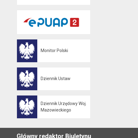
Monitor Polski
Otwiera się w nowej karcie
Dziennik Ustaw
Otwiera się w nowej karcie
Dziennik Urzędowy Woj.
Otwiera się w nowej karcie
Mazowieckiego
Główny redaktor Biuletynu