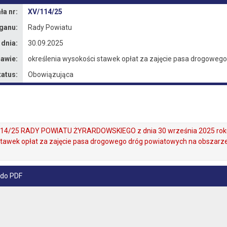
a nr:
XV/114/25
ganu:
Rady Powiatu
 dnia:
30.09.2025
awie:
określenia wysokości stawek opłat za zajęcie pasa drogowe
tatus:
Obowiązująca
4/25 RADY POWIATU ŻYRARDOWSKIEGO z dnia 30 września 2025 roku
stawek opłat za zajęcie pasa drogowego dróg powiatowych na obszarz
 do PDF