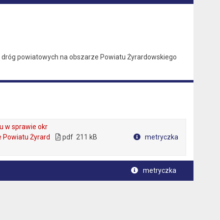
go dróg powiatowych na obszarze Powiatu Żyrardowskiego
 w sprawie okr
e Powiatu Żyrard
pdf
211 kB
metryczka
Plik w formacie
metryczka