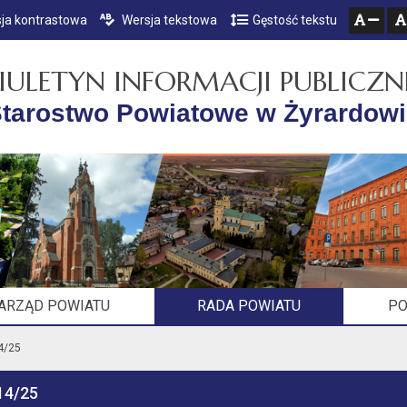
ja kontrastowa
Wersja tekstowa
Gęstość tekstu
Przejdź do głównego menu
Przejdź do mapy serwisu
Przejdź do treści
zresetuj
zmniejsz czcionkę
IULETYN INFORMACJI PUBLICZN
tarostwo Powiatowe w Żyrardow
ARZĄD POWIATU
RADA POWIATU
PO
4/25
14/25