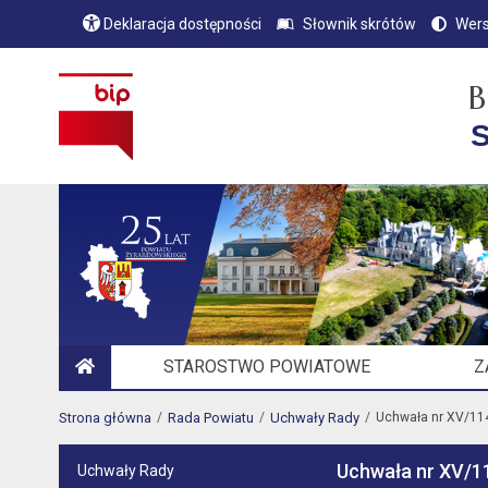
Deklaracja dostępności
Słownik skrótów
Wers
B
S
STAROSTWO POWIATOWE
Z
STRONA GŁÓWNA
Strona główna
Rada Powiatu
Uchwały Rady
Uchwała nr XV/11
Uchwała nr XV/1
Uchwały Rady