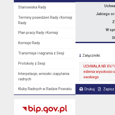
Dane uchwały nr XV/114/25
Uchwał
Stanowiska Rady
Jakiego or
Terminy posiedzeń Rady i Komisji
Z
Rady
W spr
Plan pracy Rady i Komisji
S
Komisje Rady
Transmisja i nagrania z Sesji
Załączniki:
Protokoły z Sesji
UCHWAŁA NR XV/11
eślenia wysokości 
Interpelacje, wnioski i zapytania
owskiego
radnych
. Plik w formacie: pdf
. Rozmiar pliku: 211 kB
. Otwiera się w nowej karcie.
Kluby Radnych w Radzie Powiatu
Drukuj
Zapisz
. Ta sama treść dostępna jest na bieżącej stronie