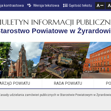
ja kontrastowa
Wersja tekstowa
Gęstość tekstu
Przejdź do głównego menu
Przejdź do mapy serwisu
Przejdź do treści
zresetuj
zmniejsz czcionkę
IULETYN INFORMACJI PUBLICZN
tarostwo Powiatowe w Żyrardow
ARZĄD POWIATU
RADA POWIATU
PO
asady udzielania zamówień publicznych w Starostwie Powiatowym w Żyrardowi