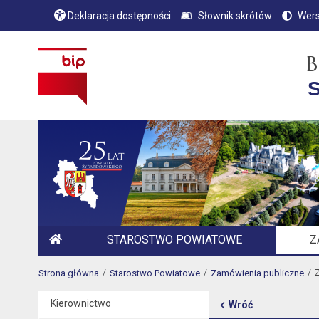
Deklaracja dostępności
Słownik skrótów
Wers
B
S
STAROSTWO POWIATOWE
Z
STRONA GŁÓWNA
Strona główna
Starostwo Powiatowe
Zamówienia publiczne
Z
Kierownictwo
Wróć