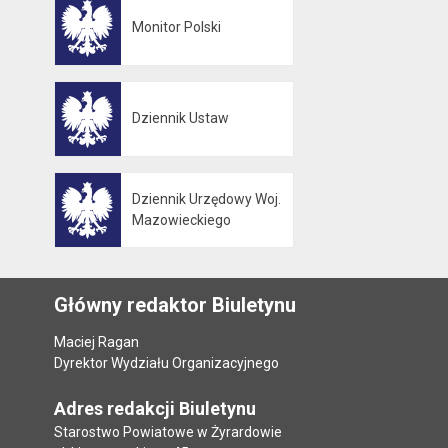
Monitor Polski
Otwiera się w nowej karcie
Dziennik Ustaw
Otwiera się w nowej karcie
Dziennik Urzędowy Woj.
Otwiera się w nowej karcie
Mazowieckiego
Główny redaktor Biuletynu
Maciej Ragan
Dyrektor Wydziału Organizacyjnego
Adres redakcji Biuletynu
Starostwo Powiatowe w Żyrardowie