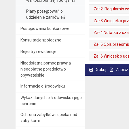
wartości poniżej 130 tys. zł
. Plik w formacie: pdf
. Rozmiar pliku: 69 kB
. Otwiera się w nowej karcie.
Zał.2. Regulamin w
Plany postępowań o
udzielenie zamówień
. Plik w formacie: pdf
. Rozmiar pliku: 164 kB
. Otwiera się w nowej karcie.
Zał.3.Wniosek o pr
Postępowania konkursowe
. Plik w formacie: pdf
. Rozmiar pliku: 65 kB
. Otwiera się w nowej karcie.
Zał.4.Notatka z sz
Konsultacje społeczne
. Plik w formacie: pdf
. Rozmiar pliku: 89 kB
. Otwiera się w nowej karcie.
Zał.5.Opis przedm
Rejestry i ewidencje
. Plik w formacie: pdf
. Rozmiar pliku: 112 kB
. Otwiera się w nowej karcie.
Zał.6.Wniosek o udz
Nieodpłatna pomoc prawna i
. Plik w formacie: pdf
. Rozmiar pliku: 46 kB
. Otwiera się w nowej karcie.
nieodpłatne poradnictwo
Drukuj
Zapisz
obywatelskie
. Ta sama treść dostępna jest na bieżącej stronie
Informacje o środowisku
Wykaz danych o środowisku i jego
ochronie
Ochrona zabytków i opieka nad
zabytkami