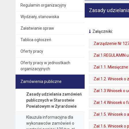
Regulamin organizacyjny
Zasady udzielan
Wydziały, stanowiska
Załatwianie spraw
Załączniki:
Tablica ogłoszeń
Zarządzenie Nr 127
Oferty pracy
. Plik w formacie: pdf
. Rozmiar pliku: 181 kB
. Otwiera się w nowej karcie.
Zał.1.REGULAMIN ud
Oferty pracy w jednostkach
. Plik w formacie: pdf
. Rozmiar pliku: 195 kB
. Otwiera się w nowej karcie.
Zał.1.1. Miesięczn
organizacyjnych
. Plik w formacie: pdf
. Rozmiar pliku: 60 kB
. Otwiera się w nowej karcie.
Zał.1.2. Wniosek o
Zamówienia publiczne
. Plik w formacie: pdf
. Rozmiar pliku: 66 kB
. Otwiera się w nowej karcie.
Zał.1.3.Wniosek o u
Zasady udzielania zamówień
. Plik w formacie: pdf
. Rozmiar pliku: 66 kB
publicznych w Starostwie
. Otwiera się w nowej karcie.
Zał.1.4.Wniosek o f
Powiatowym w Żyrardowie
. Plik w formacie: pdf
. Rozmiar pliku: 68 kB
. Otwiera się w nowej karcie.
Zał.1.5. Wniosek o a
Klauzula informacyjna dla
. Plik w formacie: pdf
. Rozmiar pliku: 67 kB
wykonawców zamówień o
. Otwiera się w nowej karcie.
Zał.1.6. Wniosek o 