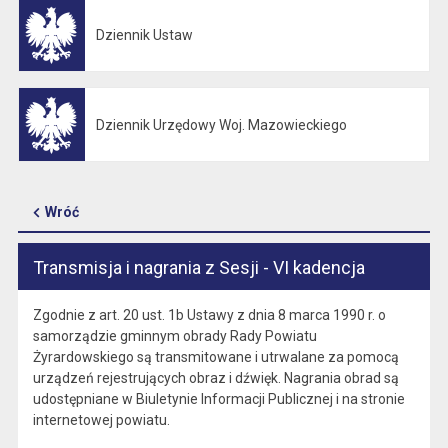
Dziennik Ustaw
Otwiera się w nowej karcie
Dziennik Urzędowy Woj. Mazowieckiego
Otwiera się w nowej karcie
Wróć
Transmisja i nagrania z Sesji - VI kadencja
Zgodnie z art. 20 ust. 1b Ustawy z dnia 8 marca 1990 r. o
samorządzie gminnym obrady Rady Powiatu
Żyrardowskiego są transmitowane i utrwalane za pomocą
urządzeń rejestrujących obraz i dźwięk. Nagrania obrad są
udostępniane w Biuletynie Informacji Publicznej i na stronie
internetowej powiatu.