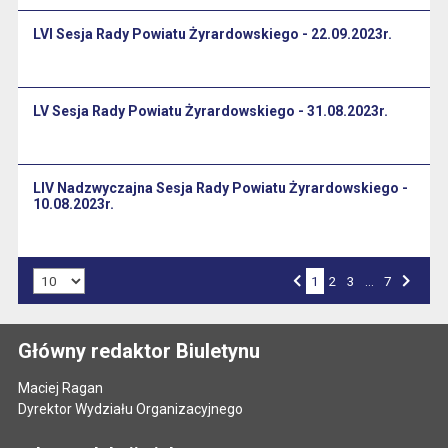
LVI Sesja Rady Powiatu Żyrardowskiego - 22.09.2023r.
LV Sesja Rady Powiatu Żyrardowskiego - 31.08.2023r.
LIV Nadzwyczajna Sesja Rady Powiatu Żyrardowskiego -
10.08.2023r.
Liczba art. na stronie:
1
Przejdź do strony numer
2
Przejdź do strony numer
3
…
Przejdź do strony numer
7
Strona numer
Poprzednia strona
Następna strona
Główny redaktor Biuletynu
Maciej Ragan
Dyrektor Wydziału Organizacyjnego