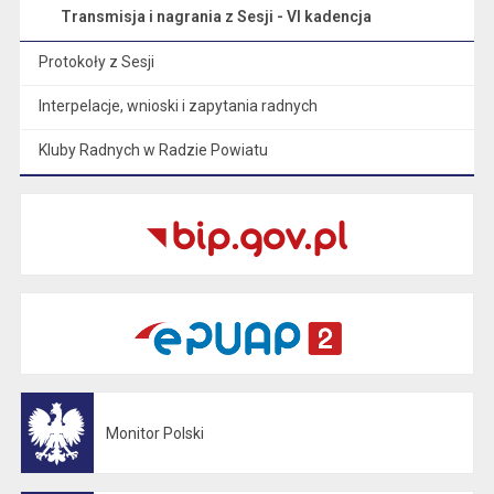
Transmisja i nagrania z Sesji - VI kadencja
Protokoły z Sesji
Interpelacje, wnioski i zapytania radnych
Kluby Radnych w Radzie Powiatu
Monitor Polski
Otwiera się w nowej karcie