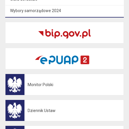
Wybory samorządowe 2024
Monitor Polski
Otwiera się w nowej karcie
Dziennik Ustaw
Otwiera się w nowej karcie