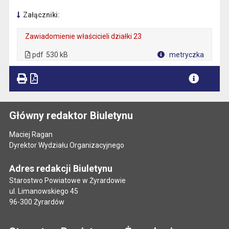
Załączniki:
Zawiadomienie właścicieli działki 23
. Plik w formacie: pdf
. Rozmiar pliku: 530 kB
. Otwiera się w nowej karcie.
pdf
530 kB
metryczka
Plik w formacie
Główny redaktor Biuletynu
Maciej Ragan
Dyrektor Wydziału Organizacyjnego
Adres redakcji Biuletynu
Starostwo Powiatowe w Żyrardowie
ul. Limanowskiego 45
96-300 Żyrardów