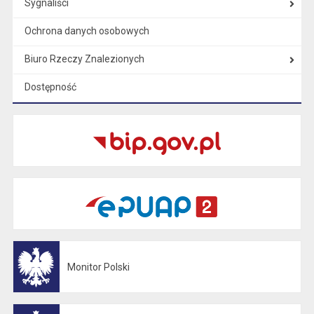
Sygnaliści
Ochrona danych osobowych
Biuro Rzeczy Znalezionych
Dostępność
Monitor Polski
Otwiera się w nowej karcie