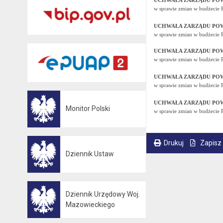
UCHWAŁA ZARZĄDU POWI
w sprawie zmian w budżecie 
UCHWAŁA ZARZĄDU POWI
w sprawie zmian w budżecie 
UCHWAŁA ZARZĄDU POWI
w sprawie zmian w budżecie 
UCHWAŁA ZARZĄDU POWI
w sprawie zmian w budżecie 
UCHWAŁA ZARZĄDU POWI
Monitor Polski
w sprawie zmian w budżecie 
Otwiera się w nowej karcie
Drukuj
Zapisz
Dziennik Ustaw
. Ta sama treść dostępna jest na bieżącej stronie
Otwiera się w nowej karcie
Dziennik Urzędowy Woj.
Otwiera się w nowej karcie
Mazowieckiego