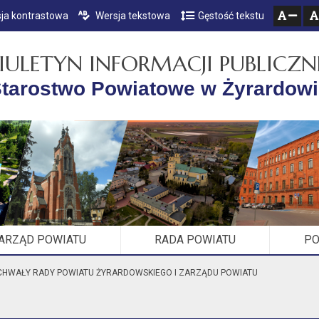
ja kontrastowa
Wersja tekstowa
Gęstość tekstu
Przejdź do głównego menu
Przejdź do mapy serwisu
Przejdź do treści
zresetuj
zmniejsz czcionkę
IULETYN INFORMACJI PUBLICZN
tarostwo Powiatowe w Żyrardow
ARZĄD POWIATU
RADA POWIATU
PO
UCHWAŁY RADY POWIATU ŻYRARDOWSKIEGO I ZARZĄDU POWIATU