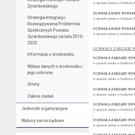
w sprawie zmian w budżecie 
Żyrardowskiego
UCHWAŁA RADY POWIATU 
Strategia Integracji i
w sprawie zmian w budżecie 
Rozwiązywania Problemów
UCHWAŁA RADY POWIATU 
Społecznych Powiatu
w sprawie zmian w budżecie 
Żyrardowskiego na lata 2010-
2020
UCHWAŁY ZARZĄDU P
Informacje o środowisku
UCHWAŁA ZARZĄDU POWI
w sprawie zmian w budżecie 
Wykaz danych o środowisku i
jego ochronie
UCHWAŁA ZARZĄDU POWI
w sprawie zmian w budżecie 
Gminy
UCHWAŁA ZARZĄDU POWI
w sprawie zmian w budżecie 
Zakres zadań
UCHWAŁA ZARZĄDU POWI
Jednostki organizacyjne
w sprawie zmian w budżecie 
Wybory samorządowe
UCHWAŁA ZARZĄDU POWI
w sprawie zmian w budżecie 