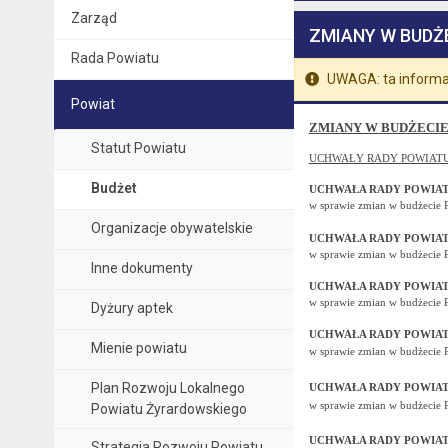
Zarząd
ZMIANY W BUDŻ
Rada Powiatu
UWAGA: ta informa
Powiat
ZMIANY W BUDŻECIE
Statut Powiatu
UCHWAŁY RADY POWIAT
Budżet
UCHWAŁA RADY POWIATU 
w sprawie zmian w budżecie 
Organizacje obywatelskie
UCHWAŁA RADY POWIATU 
w sprawie zmian w budżecie 
Inne dokumenty
UCHWAŁA RADY POWIATU 
w sprawie zmian w budżecie 
Dyżury aptek
UCHWAŁA RADY POWIATU 
Mienie powiatu
w sprawie zmian w budżecie 
Plan Rozwoju Lokalnego
UCHWAŁA RADY POWIATU 
w sprawie zmian w budżecie 
Powiatu Żyrardowskiego
UCHWAŁA RADY POWIATU 
Strategia Rozwoju Powiatu