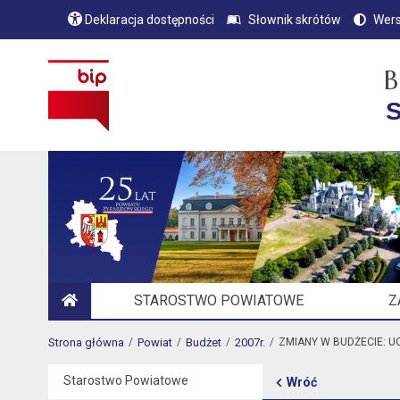
Deklaracja dostępności
Słownik skrótów
Wers
B
S
STAROSTWO POWIATOWE
Z
STRONA GŁÓWNA
Strona główna
Powiat
Budżet
2007r.
ZMIANY W BUDŻECIE: 
Starostwo Powiatowe
Wróć