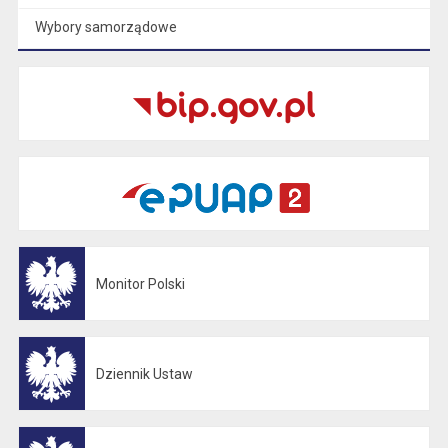
Wybory samorządowe
Monitor Polski
Otwiera się w nowej karcie
Dziennik Ustaw
Otwiera się w nowej karcie