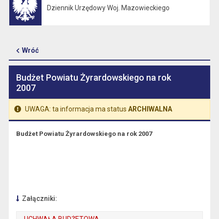
Dziennik Urzędowy Woj. Mazowieckiego
Otwiera się w nowej karcie
Wróć
Budżet Powiatu Żyrardowskiego na rok
2007
UWAGA: ta informacja ma status
ARCHIWALNA
Budżet Powiatu Żyrardowskiego na rok 2007
Załączniki: