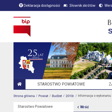
Deklaracja dostępności
Słownik skrótów
Wers
B
S
STAROSTWO POWIATOWE
Z
STRONA GŁÓWNA
Strona główna
Powiat
Budżet
2010r.
Informacja o wykonaniu 
Starostwo Powiatowe
Wróć