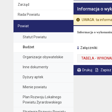
Zarząd
Informacja o wyk
Rada Powiatu
UWAGA: ta informa
Powiat
Informacja o wykonaniu
Statut Powiatu
Budżet
Załączniki:
Organizacje obywatelskie
TABELA - WYKONAN
. Plik w formacie: pdf
. Otwiera się w nowej karcie.
Inne dokumenty
Drukuj
Zapisz
. Ta sama treść dostępna jest na bieżącej stronie
Dyżury aptek
Mienie powiatu
Plan Rozwoju Lokalnego
Powiatu Żyrardowskiego
Strategia Rozwoju Powiatu