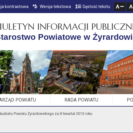
ja kontrastowa
Wersja tekstowa
Gęstość tekstu
Przejdź do głównego menu
Przejdź do mapy serwisu
Przejdź do treści
zresetuj
zmniejsz czcionkę
IULETYN INFORMACJI PUBLICZN
tarostwo Powiatowe w Żyrardow
ARZĄD POWIATU
RADA POWIATU
PO
budżetu Powiatu Żyrardowskiego za III kwartał 2010 roku