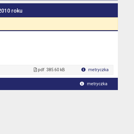
2010 roku
pdf
385.60 kB
metryczka
Plik w formacie
metryczka