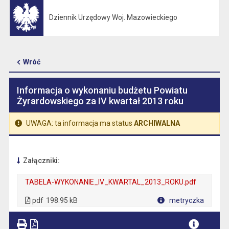
Dziennik Urzędowy Woj. Mazowieckiego
Otwiera się w nowej karcie
Wróć
Informacja o wykonaniu budżetu Powiatu
Żyrardowskiego za IV kwartał 2013 roku
UWAGA: ta informacja ma status
ARCHIWALNA
Załączniki:
TABELA-WYKONANIE_IV_KWARTAL_2013_ROKU.pdf
. Plik w formacie: pdf
. Otwiera się w nowej karcie.
pdf
198.95 kB
metryczka
Plik w formacie