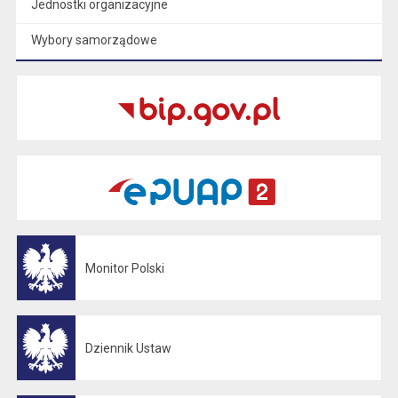
Jednostki organizacyjne
Wybory samorządowe
Monitor Polski
Otwiera się w nowej karcie
Dziennik Ustaw
Otwiera się w nowej karcie