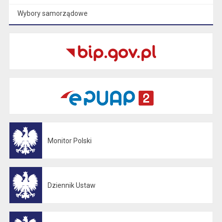
Wybory samorządowe
Monitor Polski
Otwiera się w nowej karcie
Dziennik Ustaw
Otwiera się w nowej karcie