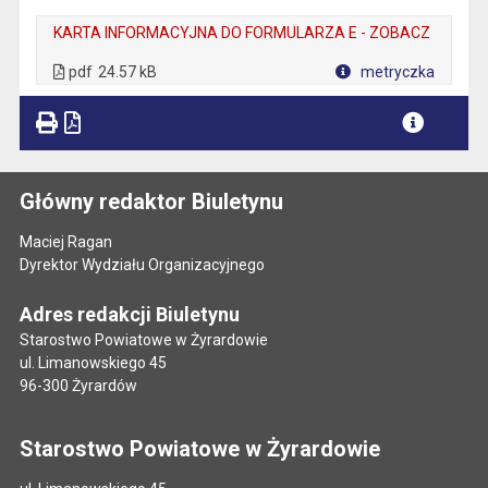
KARTA INFORMACYJNA DO FORMULARZA E - ZOBACZ
. Plik w formacie: pdf
. Otwiera się w nowej karcie.
pdf
24.57 kB
metryczka
Plik w formacie
Główny redaktor Biuletynu
Maciej Ragan
Dyrektor Wydziału Organizacyjnego
Adres redakcji Biuletynu
Starostwo Powiatowe w Żyrardowie
ul. Limanowskiego 45
96-300 Żyrardów
Starostwo Powiatowe w Żyrardowie